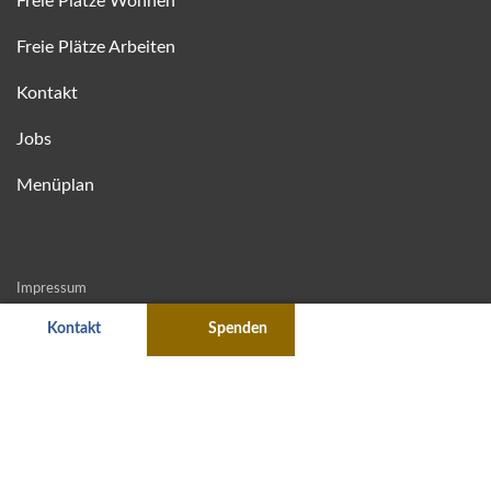
Freie Plätze Wohnen
Freie Plätze Arbeiten
Kontakt
Jobs
Menüplan
Impressum
Kontakt
Spenden
AGB
TikTok
Instag
Datenschutzerklärung
Datenschutzeinstellungen