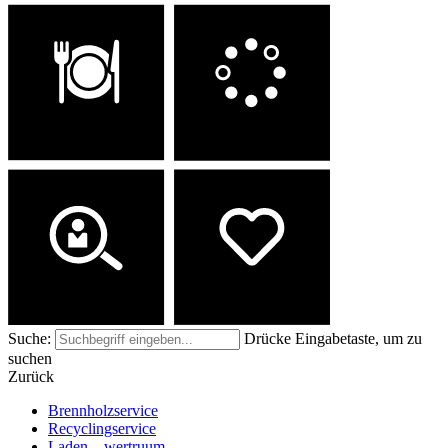
Freie Plätze
Menü
Spenden
Jobs
Suche:
Drücke Eingabetaste, um zu
suchen
Zurück
Brennholzservice
Recyclingservice
Laden – wertruum