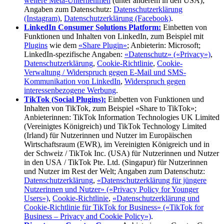
weitere Meta-Unternehmen
(unter anderem in den USA);
Angaben zum Datenschutz:
Datenschutzerklärung
(Instagram)
,
Datenschutzerklärung (Facebook)
.
LinkedIn Consumer Solutions Platform:
Einbetten von
Funktionen und Inhalten von LinkedIn, zum Beispiel mit
Plugins
wie dem
«Share Plugin»
; Anbieterin: Microsoft;
LinkedIn-spezifische Angaben:
«Datenschutz» («Privacy»)
,
Datenschutzerklärung
,
Cookie-Richtlinie
,
Cookie-
Verwaltung / Widerspruch gegen E-Mail und SMS-
Kommunikation von LinkedIn
,
Widerspruch gegen
interessenbezogene Werbung
.
TikTok (Social Plugins):
Einbetten von Funktionen und
Inhalten von TikTok, zum Beispiel «Share to TikTok»;
Anbieterinnen: TikTok Information Technologies UK Limited
(Vereinigtes Königreich) und TikTok Technology Limited
(Irland) für Nutzerinnen und Nutzer im Europäischen
Wirtschaftsraum (EWR), im Vereinigten Königreich und in
der Schweiz / TikTok Inc. (USA) für Nutzerinnen und Nutzer
in den USA / TikTok Pte. Ltd. (Singapur) für Nutzerinnen
und Nutzer im Rest der Welt; Angaben zum Datenschutz:
Datenschutzerklärung
,
«Datenschutzerklärung für jüngere
Nutzerinnen und Nutzer» («Privacy Policy for Younger
Users»)
,
Cookie-Richtlinie
,
«Datenschutzerklärung und
Cookie-Richtlinie für TikTok for Business» («TikTok for
Business – Privacy and Cookie Policy»)
.