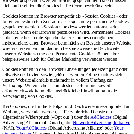
Browser gespeichert werden. Solche gespeicherten Daten müssen
nicht auf traditionelle Cookies in Textform beschränkt sein.
Cookies können im Browser temporär als «Session Cookies» oder
für einen bestimmten Zeitraum als sogenannte permanente Cookies
gespeichert werden. «Session Cookies» werden automatisch
gelöscht, wenn der Browser geschlossen wird. Permanente Cookies
haben eine bestimmte Speicherdauer. Cookies ermöglichen
insbesondere, einen Browser beim nächsten Besuch unserer Website
wiederzuerkennen und dadurch beispielsweise die Reichweite
unserer Website zu messen. Permanente Cookies können aber
beispielsweise auch für Online-Marketing verwendet werden.
Cookies können in den Browser-Einstellungen jederzeit ganz oder
teilweise deaktiviert sowie gelöscht werden. Ohne Cookies steht
unsere Website allenfalls nicht mehr in vollem Umfang zur
Verfügung. Wir ersuchen – mindestens sofern und soweit
erforderlich – aktiv um die ausdrückliche Einwilligung in die
Verwendung von Cookies.
Bei Cookies, die für die Erfolgs- und Reichweitenmessung oder für
Werbung verwendet werden, ist für zahlreiche Dienste ein
allgemeiner Widerspruch («Opt-out») über die
AdChoices
(Digital
Advertising Alliance of Canada), die
Network Advertising Initiative
(NAI),
YourAdChoices
(Digital Advertising Alliance) oder
Your
Online Choices
(European Interactive Digital Advertising Alliance,