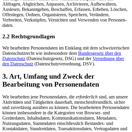
Abfragen, Abgleichen, Anpassen, Archivieren, Aufbewahren,
Auslesen, Bekannt­geben, Beschaffen, Erfassen, Erheben, Löschen,
Offenlegen, Ordnen, Organisieren, Speichern, Verändern,
Verbreiten, Verknüpfen, Vernichten und Verwenden von Personen­
daten.
2.2 Rechts­grundlagen
Wir bearbeiten Personen­daten im Einklang mit dem schweizerischen
Daten­schutz­recht wie insbesondere dem
Bundes­gesetz über den
Daten­schutz
(Daten­schutz­gesetz, DSG) und der
Verordnung über
den Daten­schutz
(Daten­schutz­verordnung, DSV).
3. Art, Umfang und Zweck der
Bearbeitung von Personen­daten
Wir bearbeiten jene Personen­daten, die
erforderlich
sind, um unsere
Aktivitäten und Tätig­keiten dauerhaft, menschen­freundlich, sicher
und zuverlässig ausüben zu können. Die bearbeiteten Personen­daten
können insbesondere in die Kategorien von Browser- und
Gerätedaten, Inhaltsdaten, Kommunikations­daten, Metadaten,
Nutzungsdaten, Stammdaten einschliesslich Bestandes- und
Kontakt­daten, Standortdaten, Transaktions­daten, Vertrags­daten und