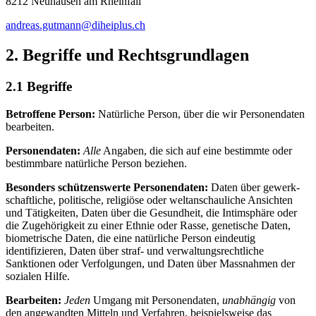
8212 Neuhausen am Rheinfall
andreas.gutmann@diheiplus.ch
2. Begriffe und Rechts­grundlagen
2.1 Begriffe
Betroffene Person:
Natürliche Person, über die wir Personen­daten
bearbeiten.
Personen­daten:
Alle
Angaben, die sich auf eine bestimmte oder
bestimmbare natürliche Person beziehen.
Besonders schützenswerte Personen­daten:
Daten über gewerk­
schaftliche, politische, religiöse oder welt­anschauliche Ansichten
und Tätigkeiten, Daten über die Gesund­heit, die Intim­sphäre oder
die Zugehörigkeit zu einer Ethnie oder Rasse, genetische Daten,
biometrische Daten, die eine natürliche Person eindeutig
identifizieren, Daten über straf- und verwaltungs­rechtliche
Sanktionen oder Verfolgungen, und Daten über Mass­nahmen der
sozialen Hilfe.
Bearbeiten:
Jeden
Umgang mit Personen­daten,
unabhängig
von
den angewandten Mitteln und Verfahren, beispielsweise das