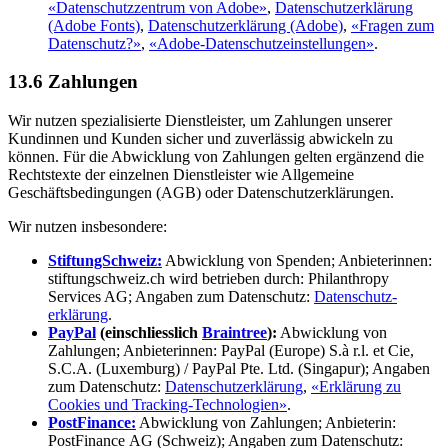
«Datenschutzzentrum von Adobe»
,
Datenschutzerklärung
(Adobe Fonts)
,
Datenschutzerklärung (Adobe)
,
«Fragen zum
Datenschutz?»
,
«Adobe-Datenschutzeinstellungen»
.
13.6 Zahlungen
Wir nutzen spezialisierte Dienstleister, um Zahlungen unserer
Kundinnen und Kunden sicher und zuverlässig abwickeln zu
können. Für die Abwicklung von Zahlungen gelten ergänzend die
Rechtstexte der einzelnen Dienstleister wie Allgemeine
Geschäftsbedingungen (AGB) oder Datenschutzerklärungen.
Wir nutzen insbesondere:
StiftungSchweiz:
Abwicklung von Spenden; Anbieterinnen:
stiftungschweiz.ch wird betrieben durch: Philanthropy
Services AG; Angaben zum Daten­schutz:
Daten­schutz­
erklärung
.
PayPal
(einschliesslich
Braintree
):
Abwicklung von
Zahlungen; Anbieterinnen: PayPal (Europe) S.à r.l. et Cie,
S.C.A. (Luxemburg) / PayPal Pte. Ltd. (Singapur); Angaben
zum Daten­schutz:
Daten­schutz­erklärung
,
«Erklärung zu
Cookies und Tracking-Technologien»
.
PostFinance:
Abwicklung von Zahlungen; Anbieterin:
PostFinance AG (Schweiz); Angaben zum Datenschutz: