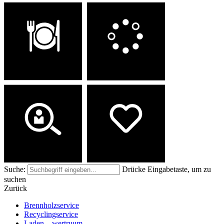
Freie Plätze
Menü
Spenden
Jobs
Suche:
Drücke Eingabetaste, um zu
suchen
Zurück
Brennholzservice
Recyclingservice
Laden – wertruum