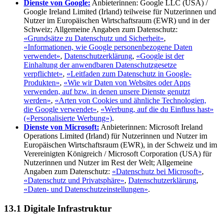
Dienste von Google:
Anbieterinnen: Google LLC (USA) /
Google Ireland Limited (Irland) teilweise für Nutzerinnen und
Nutzer im Europäischen Wirtschafts­raum (EWR) und in der
Schweiz; Allgemeine Angaben zum Daten­schutz:
«Grundsätze zu Daten­schutz und Sicherheit»
,
«Informationen, wie Google personen­bezogene Daten
verwendet»
,
Datenschutzerklärung
,
«Google ist der
Einhaltung der anwendbaren Datenschutz­gesetze
verpflichtet»
,
«Leit­faden zum Daten­schutz in Google-
Produkten»
,
«Wie wir Daten von Websites oder Apps
verwenden, auf bzw. in denen unsere Dienste genutzt
werden»
,
«Arten von Cookies und ähnliche Technologien,
die Google verwendet»
,
«Werbung, auf die du Einfluss hast»
(«Personalisierte Werbung»)
.
Dienste von Microsoft:
Anbieterinnen: Microsoft Ireland
Operations Limited (Irland) für Nutzerinnen und Nutzer im
Europäischen Wirtschaftsraum (EWR), in der Schweiz und im
Verereinigten Königreich / Microsoft Corporation (USA) für
Nutzerinnen und Nutzer im Rest der Welt; Allgemeine
Angaben zum Datenschutz:
«Datenschutz bei Microsoft»
,
«Datenschutz und Privatsphäre»
,
Datenschutzerklärung
,
«Daten- und Datenschutzeinstellungen»
.
13.1 Digitale Infrastruktur