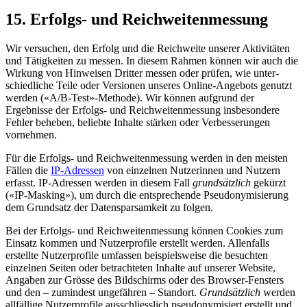
15. Erfolgs- und Reichweiten­messung
Wir versuchen, den Erfolg und die Reich­weite unserer Aktivitäten
und Tätig­keiten zu messen. In diesem Rahmen können wir auch die
Wirkung von Hinweisen Dritter messen oder prüfen, wie unter­
schiedliche Teile oder Versionen unseres Online-Angebots genutzt
werden («A/B-Test»-Methode). Wir können aufgrund der
Ergebnisse der Erfolgs- und Reichweiten­messung insbesondere
Fehler beheben, beliebte Inhalte stärken oder Verbesserungen
vornehmen.
Für die Erfolgs- und Reichweiten­messung werden in den meisten
Fällen die
IP-Adressen
von einzelnen Nutzerinnen und Nutzern
erfasst. IP-Adressen werden in diesem Fall
grundsätzlich
gekürzt
(«IP-Masking»), um durch die entsprechende Pseudo­nymisierung
dem Grundsatz der Daten­sparsamkeit zu folgen.
Bei der Erfolgs- und Reichweiten­messung können Cookies zum
Einsatz kommen und Nutzer­profile erstellt werden. Allenfalls
erstellte Nutzer­profile umfassen beispiels­weise die besuchten
einzelnen Seiten oder betrachteten Inhalte auf unserer Website,
Angaben zur Grösse des Bild­schirms oder des Browser-Fensters
und den – zumindest ungefähren – Standort.
Grundsätzlich
werden
allfällige Nutzer­profile ausschliesslich pseudo­nymisiert erstellt und