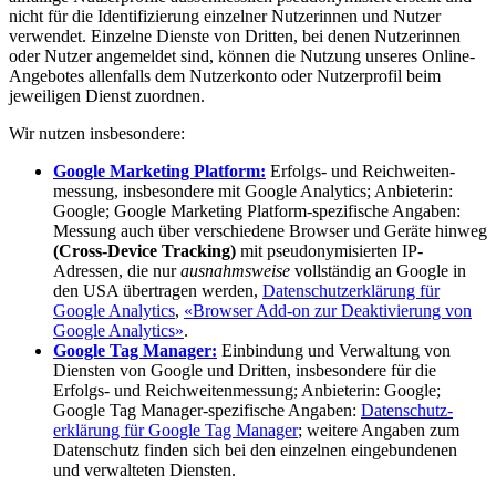
nicht für die Identi­fizierung einzelner Nutzerinnen und Nutzer
verwendet. Einzelne Dienste von Dritten, bei denen Nutzerinnen
oder Nutzer angemeldet sind, können die Nutzung unseres Online-
Angebotes allenfalls dem Nutzerkonto oder Nutzerprofil beim
jeweiligen Dienst zuordnen.
Wir nutzen insbesondere:
Google Marketing Platform:
Erfolgs- und Reich­weiten­
messung, insbesondere mit Google Analytics; Anbieterin:
Google; Google Marketing Platform-spezifische Angaben:
Messung auch über verschiedene Browser und Geräte hinweg
(Cross-Device Tracking)
mit pseudonymisierten IP-
Adressen, die nur
ausnahmsweise
vollständig an Google in
den USA übertragen werden,
Daten­schutz­erklärung für
Google Analytics
,
«Browser Add-on zur Deaktivierung von
Google Analytics»
.
Google Tag Manager:
Einbindung und Verwaltung von
Diensten von Google und Dritten, insbesondere für die
Erfolgs- und Reich­weiten­messung; Anbieterin: Google;
Google Tag Manager-spezifische Angaben:
Daten­schutz­
erklärung für Google Tag Manager
; weitere Angaben zum
Daten­schutz finden sich bei den einzelnen eingebundenen
und verwalteten Diensten.