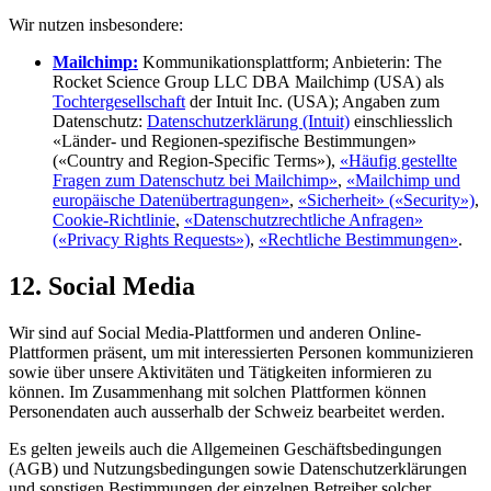
Wir nutzen insbesondere:
Mailchimp:
Kommunikationsplattform; Anbieterin: The
Rocket Science Group LLC DBA Mailchimp (USA) als
Tochtergesellschaft
der Intuit Inc. (USA); Angaben zum
Datenschutz:
Datenschutzerklärung (Intuit)
einschliesslich
«Länder- und Regionen-spezifische Bestimmungen»
(«Country and Region-Specific Terms»),
«Häufig gestellte
Fragen zum Datenschutz bei Mailchimp»
,
«Mailchimp und
europäische Datenübertragungen»
,
«Sicherheit» («Security»)
,
Cookie-Richtlinie
,
«Datenschutzrechtliche Anfragen»
(«Privacy Rights Requests»)
,
«Rechtliche Bestimmungen»
.
12. Social Media
Wir sind auf Social Media-Plattformen und anderen Online-
Plattformen präsent, um mit interessierten Personen kommunizieren
sowie über unsere Aktivitäten und Tätigkeiten informieren zu
können. Im Zusammenhang mit solchen Plattformen können
Personendaten auch ausserhalb der Schweiz bearbeitet werden.
Es gelten jeweils auch die Allgemeinen Geschäftsbedingungen
(AGB) und Nutzungsbedingungen sowie Datenschutzerklärungen
und sonstigen Bestimmungen der einzelnen Betreiber solcher