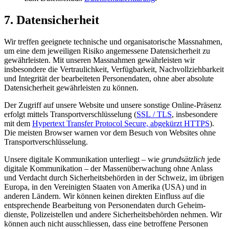
7. Daten­sicherheit
Wir treffen geeignete technische und organisatorische Mass­nahmen,
um eine dem jeweiligen Risiko angemessene Daten­sicherheit zu
gewähr­leisten. Mit unseren Mass­nahmen gewähr­leisten wir
insbesondere die Ver­traulichkeit, Ver­fügbarkeit, Nach­vollzieh­barkeit
und Integrität der bearbeiteten Personen­daten, ohne aber absolute
Daten­sicherheit gewährleisten zu können.
Der Zugriff auf unsere Website und unsere sonstige Online-Präsenz
erfolgt mittels Transport­verschlüsselung (
SSL / TLS
, insbesondere
mit dem
Hypertext Transfer Protocol Secure, abgekürzt HTTPS
).
Die meisten Browser warnen vor dem Besuch von Websites ohne
Transport­verschlüsselung.
Unsere digitale Kommunikation unterliegt – wie
grundsätzlich
jede
digitale Kommunikation – der Massen­überwachung ohne Anlass
und Verdacht durch Sicher­heitsbehörden in der Schweiz, im übrigen
Europa, in den Vereinigten Staaten von Amerika (USA) und in
anderen Ländern. Wir können keinen direkten Einfluss auf die
entsprechende Bearbeitung von Personen­daten durch Geheim­
dienste, Polizei­stellen und andere Sicherheits­behörden nehmen. Wir
können auch nicht ausschliessen, dass eine betroffene Personen