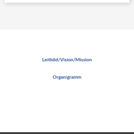
Leitbild/Vision/Mission
Orga
n
i
gr
amm